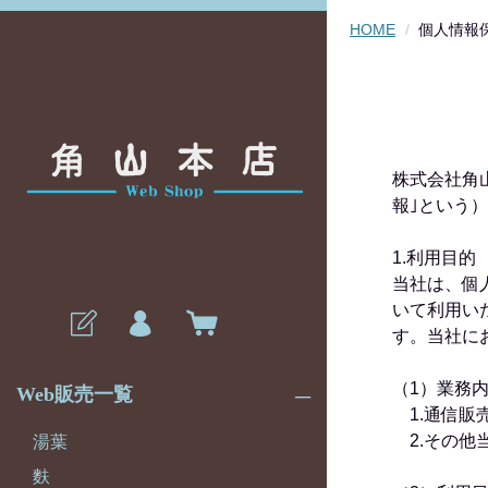
HOME
個人情報
株式会社角
報｣という
1.利用目的
当社は、個
いて利用い
す。当社に
（1）業務
Web販売一覧
1.通信販
2.その他
湯葉
麩