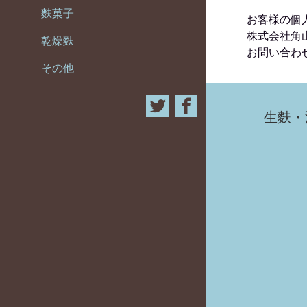
麩菓子
お客様の個
株式会社角
乾燥麩
お問い合わせ：
その他
5：3
生麩・