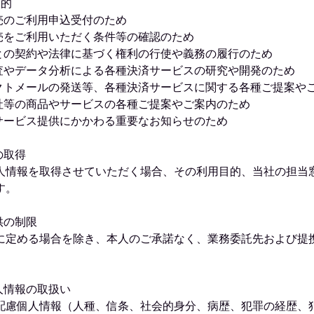
目的
売のご利用申込受付のため
売をご利用いただく条件等の確認のため
との契約や法律に基づく権利の行使や義務の履行のため
査やデータ分析による各種決済サービスの研究や開発のため
クトメールの発送等、各種決済サービスに関する各種ご提案や
社等の商品やサービスの各種ご提案やご案内のため
サービス提供にかかわる重要なお知らせのため
の取得
人情報を取得させていただく場合、その利用目的、当社の担当
す。
供の制限
に定める場合を除き、本人のご承諾なく、業務委託先および提
人情報の取扱い
配慮個人情報（人種、信条、社会的身分、病歴、犯罪の経歴、