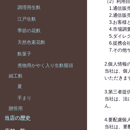
（2）利用
調理用生麩
1.通信販
2.通信販
江戸生麩
3.お客様
4.市場調
季節の花麩
5.ダイレ
天然色素花麩
6.提携会
7.その他
麩菓子
2.個人情報
煮物用かやく入り生麩饅頭
当社は、個
細工麩
いただきま
夏
3.第三者提
手まり
当社は、法
ん。
贈答用
当店の歴史
4.要配慮個
当社は、要