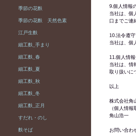
9.個人情報
季節の花麩
当社は、個
季節の花麩 天然色素
口までご連
江戸生麩
10.法令遵守
当社は、個
細工麩_手まり
細工麩_春
11.個人
当社は、情
細工麩_夏
取り扱いに
細工麩_秋
以上
細工麩_冬
株式会社角
細工麩_正月
（個人情報
角山浩一
すだれ・のし
麩そば
お問い合わ