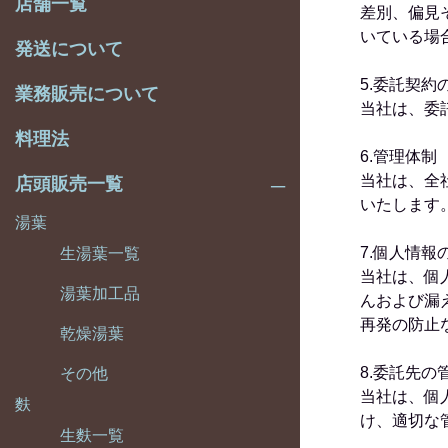
店舗一覧
差別、偏見
いている場
発送について
5.委託契約
業務販売について
当社は、委
料理法
6.管理体制
当社は、全
店頭販売一覧
いたします
湯葉
7.個人情報
生湯葉一覧
当社は、個
湯葉加工品
んおよび漏
再発の防止
乾燥湯葉
8.委託先の
その他
当社は、個
麩
け、適切な
生麩一覧