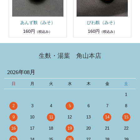
あんず麩（みそ）
びわ麩（みそ）
160円
160円
（税込み）
（税込み）
生麩・湯葉 角山本店
2026年08月
日
月
火
水
木
金
土
1
2
3
4
5
6
7
8
9
10
11
12
13
14
15
16
17
18
19
20
21
22
23
24
25
26
27
28
29